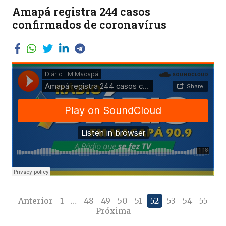
Amapá registra 244 casos
confirmados de coronavírus
Anterior
1
…
48
49
50
51
52
53
54
55
Próxima