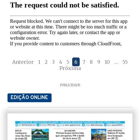
Anterior
1
2
3
4
5
6
7
8
9
10
…
55
Próxima
PUBLICIDADE
EDIÇÃO ONLINE