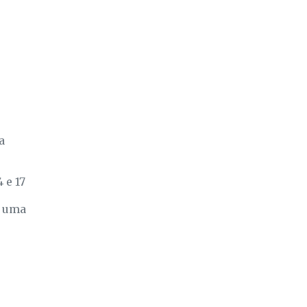
a
 e 17
s uma