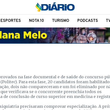
ESPORTES
NOTA 10
TURISMO
PODCASTS
T
rovados na fase documental e de saúde do concurso pú
Politec). Para esta fase, 20 candidatos foram habilitado
icação, dois não compareceram e um foi eliminado por n
que verificava se o concorrente preenchia todos os
ma de conclusão de curso superior em medicina e regist
psiquiatria precisaram comprovar especialização. A pr