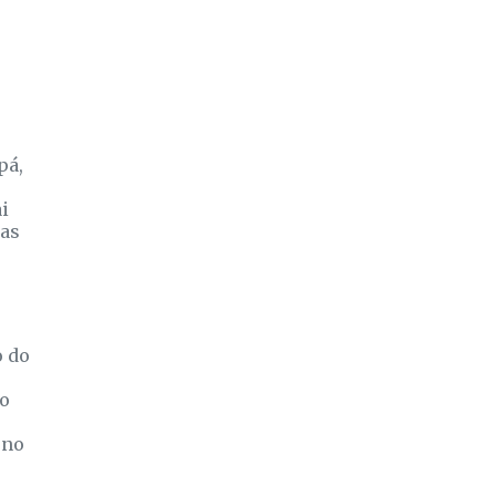
pá,
i
das
o do
do
 no