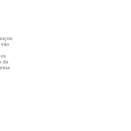
e
lançou
 vão
ios
o da
tema