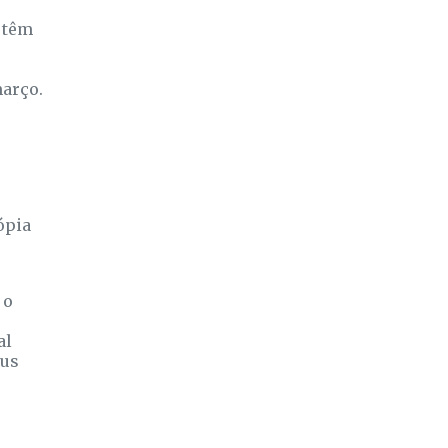
 têm
março.
ópia
 o
al
eus