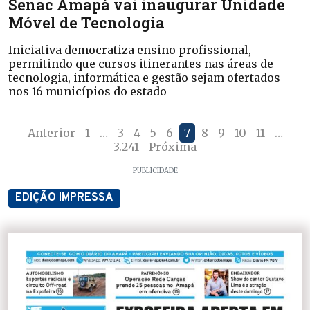
Senac Amapá vai inaugurar Unidade
Móvel de Tecnologia
Iniciativa democratiza ensino profissional,
permitindo que cursos itinerantes nas áreas de
tecnologia, informática e gestão sejam ofertados
nos 16 municípios do estado
Anterior
1
…
3
4
5
6
7
8
9
10
11
…
3.241
Próxima
PUBLICIDADE
EDIÇÃO IMPRESSA