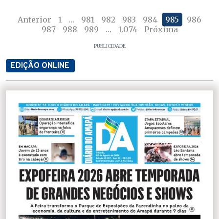
Anterior
1
…
981
982
983
984
985
986
987
988
989
…
1.074
Próxima
PUBLICIDADE
EDIÇÃO ONLINE