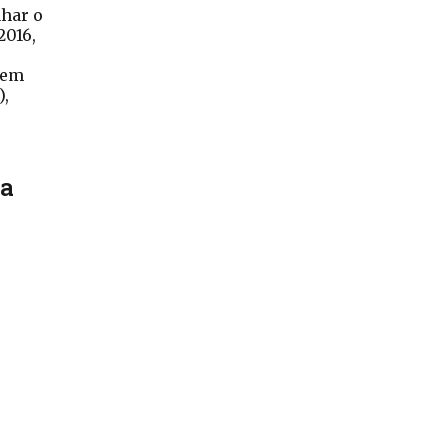
har o
2016,
zem
),
ra