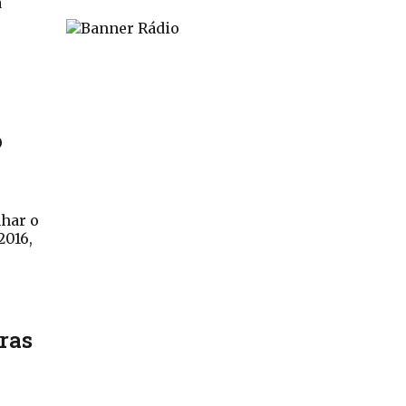
a
o
har o
2016,
ras