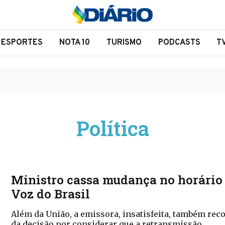
ESPORTES
NOTA 10
TURISMO
PODCASTS
T
Política
Ministro cassa mudança no horário
Voz do Brasil
Além da União, a emissora, insatisfeita, também rec
da decisão por considerar que a retransmissão