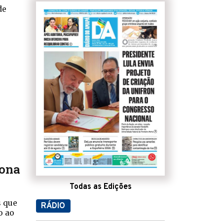
de
Zona
Todas as Edições
s que
RÁDIO
o ao