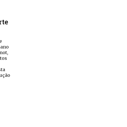
rte
e
 ano
not,
stos
o
sta
dução