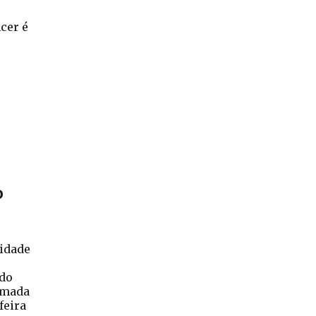
cer é
o
idade
 do
tomada
feira