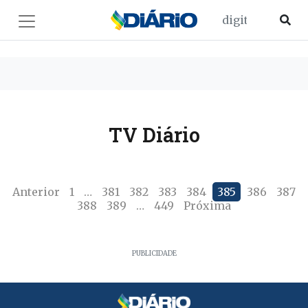
TV Diário
Anterior
1
…
381
382
383
384
385
386
387
388
389
…
449
Próxima
PUBLICIDADE