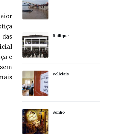
aior
tiça
 das
Bailique
icial
iça e
 sem
Policiais
mais
Sonho