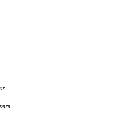
or
para