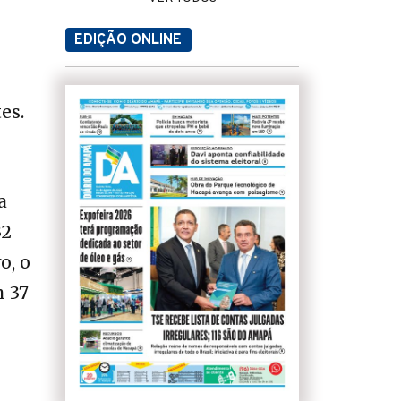
EDIÇÃO ONLINE
es.
a
32
o, o
m 37