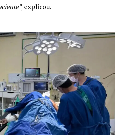
aciente”
, explicou.