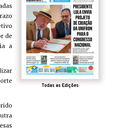
tadas
prazo
etivo
or de
ia a
izar
porte
Todas as Edições
rido
outra
esas