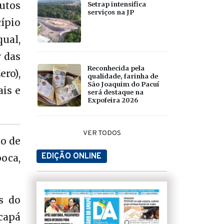
autos
Setrap intensifica
serviços na JP
cípio
ual,
 das
Reconhecida pela
ro),
qualidade, farinha de
São Joaquim do Pacuí
ais e
será destaque na
Expofeira 2026
VER TODOS
ão de
EDIÇÃO ONLINE
oca,
s do
capá