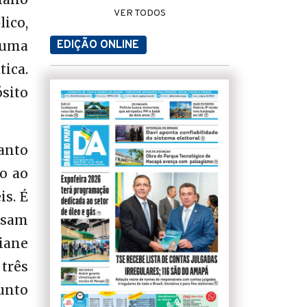
VER TODOS
ico,
 uma
EDIÇÃO ONLINE
ica.
ósito
anto
o ao
is. É
ossam
ciane
três
junto