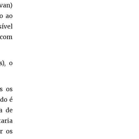
van)
o ao
ível
 com
), o
s os
do é
a de
taria
r os