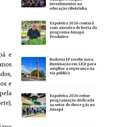
investimentos na
educação ribeirinha
Expofeira 2026 contará
com amostra de horta do
programa Amapá
Produtivo
pá e
Rodovia JP recebe nova
anos
iluminação em LED para
ampliar a segurança na
via pública
ados,
os e
 pela
Expofeira 2026 reúne
programação dedicada
te),
ao setor de óleo e gás no
Amapá
iano