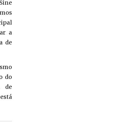
 Sine
Vamos
ipal
ar a
ia de
ismo
o do
a de
está