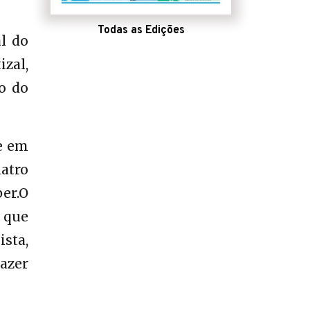
Todas as Edições
al do
zal,
o do
 e em
atro
er.O
 que
ista,
azer