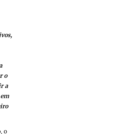
ivos,
a
r o
r a
 em
iro
, o