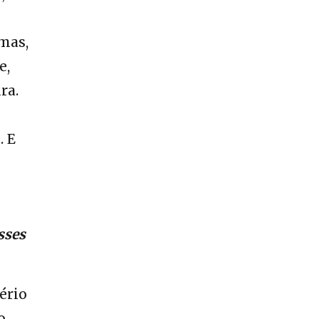
omas,
e,
ra.
. E
sses
ério
o