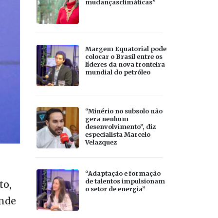
mudançasclimáticas”
Margem Equatorial pode
colocar o Brasil entre os
líderes da nova fronteira
mundial do petróleo
“Minério no subsolo não
gera nenhum
desenvolvimento”, diz
especialista Marcelo
Velazquez
“Adaptação e formação
de talentos impulsionam
to,
o setor de energia”
ende