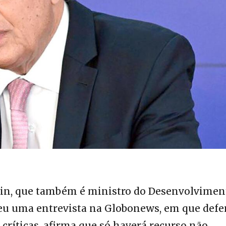
in, que também é ministro do Desenvolvimen
eu uma entrevista na Globonews, em que def
 críticas, afirma que só haverá recurso não