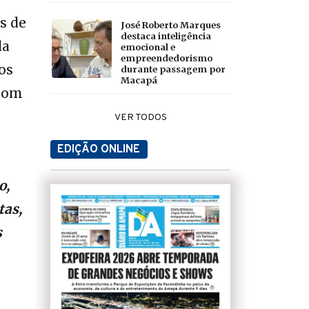
s de
José Roberto Marques
destaca inteligência
da
emocional e
empreendedorismo
os
durante passagem por
Macapá
 com
VER TODOS
EDIÇÃO ONLINE
o,
tas,
s