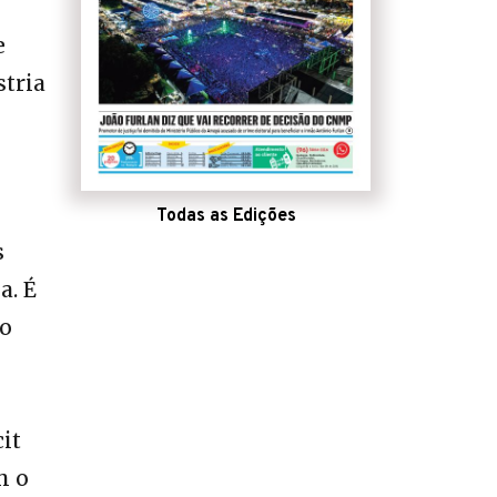
e
stria
Todas as Edições
s
a. É
do
it
m o