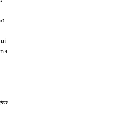
ao
qui
 na
lém