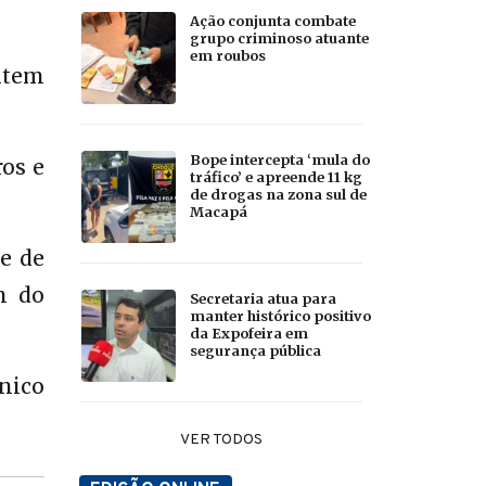
Ação conjunta combate
grupo criminoso atuante
em roubos
ntem
Bope intercepta ‘mula do
ros e
tráfico’ e apreende 11 kg
de drogas na zona sul de
Macapá
e de
m do
Secretaria atua para
manter histórico positivo
da Expofeira em
segurança pública
cnico
VER TODOS