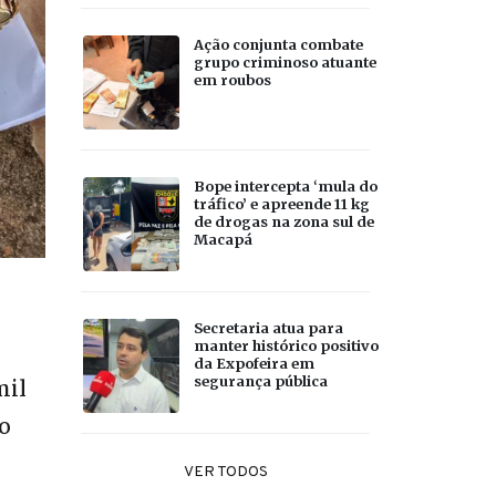
Ação conjunta combate
grupo criminoso atuante
em roubos
Bope intercepta ‘mula do
tráfico’ e apreende 11 kg
de drogas na zona sul de
Macapá
Secretaria atua para
manter histórico positivo
da Expofeira em
segurança pública
mil
 o
VER TODOS