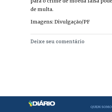
para o crime de moeda falsa pod
de multa.
Imagens: Divulgação/PF
Deixe seu comentário
QUEM SOMO