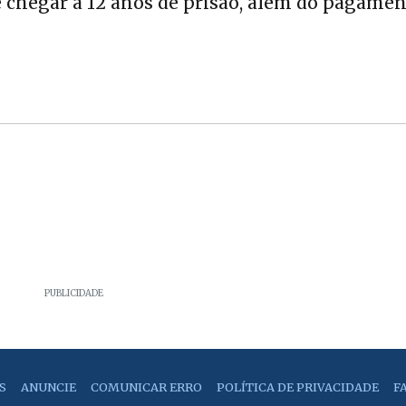
e chegar a 12 anos de prisão, além do pagame
PUBLICIDADE
S
ANUNCIE
COMUNICAR ERRO
POLÍTICA DE PRIVACIDADE
F