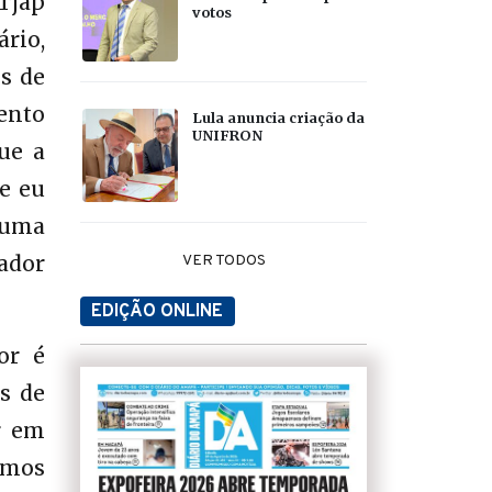
 Tjap
votos
ário,
s de
ento
Lula anuncia criação da
UNIFRON
ue a
e eu
 uma
ador
VER TODOS
EDIÇÃO ONLINE
or é
s de
r em
emos