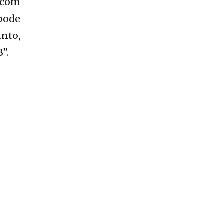
 com
 pode
nto,
”.