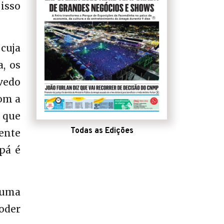
 isso
cuja
, os
vedo
com a
 que
Todas as Edições
ente
pá é
 uma
Poder