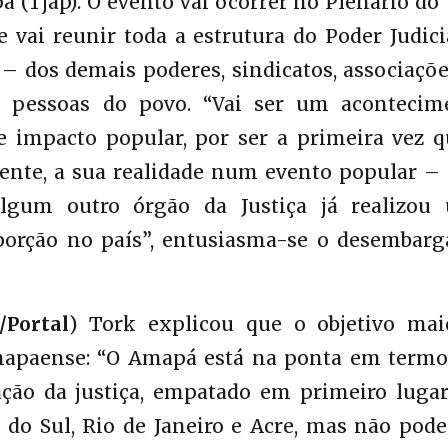
á (Tjap). O evento vai ocorrer no Plenário do
vai reunir toda a estrutura do Poder Judici
– dos demais poderes, sindicatos, associaçõe
 e pessoas do povo. “Vai ser um acontecim
e impacto popular, por ser a primeira vez q
mente, a sua realidade num evento popular – 
gum outro órgão da Justiça já realizou
porção no país”, entusiasma-se o desembarg
/Portal
) Tork explicou que o objetivo mai
amapaense: “O Amapá está na ponta em termo
cação da justiça, empatado em primeiro luga
 do Sul, Rio de Janeiro e Acre, mas não pod