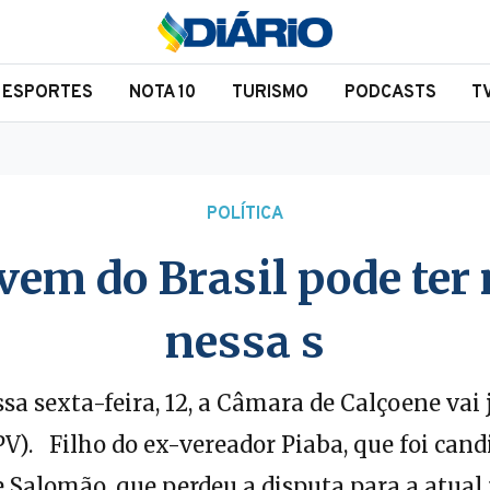
ESPORTES
NOTA 10
TURISMO
PODCASTS
T
POLÍTICA
vem do Brasil pode te
nessa s
sa sexta-feira, 12, a Câmara de Calçoene vai 
V). Filho do ex-vereador Piaba, que foi can
Salomão, que perdeu a disputa para a atual 