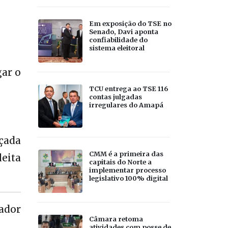
Em exposição do TSE no
Senado, Davi aponta
confiabilidade do
sistema eleitoral
gar o
TCU entrega ao TSE 116
contas julgadas
irregulares do Amapá
eçada
CMM é a primeira das
leita
capitais do Norte a
implementar processo
legislativo 100% digital
eador
Câmara retoma
atividades com posse de