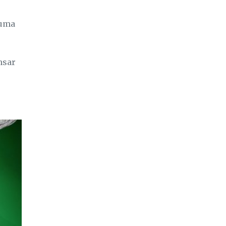
 uma
nsar