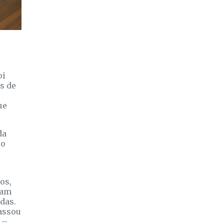
oi
s de
ue
da
lo
os,
ram
das.
passou
 –