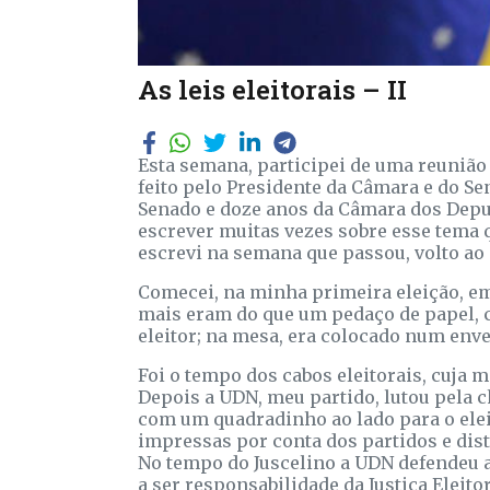
As leis eleitorais – II
Esta semana, participei de uma reunião d
feito pelo Presidente da Câmara e do S
Senado e doze anos da Câmara dos Deput
escrever muitas vezes sobre esse tema 
escrevi na semana que passou, volto ao
Comecei, na minha primeira eleição, e
mais eram do que um pedaço de papel, c
eleitor; na mesa, era colocado num enve
Foi o tempo dos cabos eleitorais, cuja 
Depois a UDN, meu partido, lutou pela c
com um quadradinho ao lado para o elei
impressas por conta dos partidos e dist
No tempo do Juscelino a UDN defendeu a 
a ser responsabilidade da Justiça Eleit