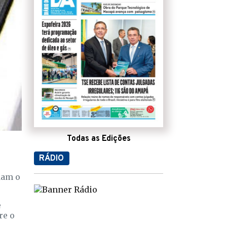
Todas as Edições
RÁDIO
dam o
e
re o