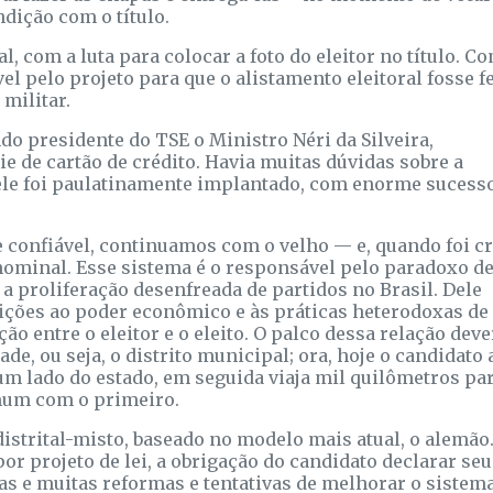
dição com o título.
, com a luta para colocar a foto do eleitor no título. C
el pelo projeto para que o alistamento eleitoral fosse f
 militar.
do presidente do TSE o Ministro Néri da Silveira,
ie de cartão de crédito. Havia muitas dúvidas sobre a
 ele foi paulatinamente implantado, com enorme sucesso
 confiável, continuamos com o velho — e, quando foi cr
ominal. Esse sistema é o responsável pelo paradoxo de
a proliferação desenfreada de partidos no Brasil. Dele
ições ao poder econômico e às práticas heterodoxas de
ão entre o eleitor e o eleito. O palco dessa relação deve
ade, ou seja, o distrito municipal; ora, hoje o candidato 
um lado do estado, em seguida viaja mil quilômetros pa
mum com o primeiro.
distrital-misto, baseado no modelo mais atual, o alemão
or projeto de lei, a obrigação do candidato declarar seu
tas e muitas reformas e tentativas de melhorar o sistem