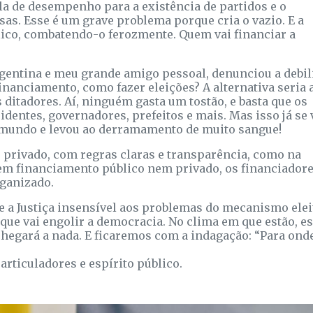
la de desempenho para a existência de partidos e o
s. Esse é um grave problema porque cria o vazio. E a
ico, combatendo-o ferozmente. Quem vai financiar a
Argentina e meu grande amigo pessoal, denunciou a debi
inanciamento, como fazer eleições? A alternativa seria 
 ditadores. Aí, ninguém gasta um tostão, e basta que os
identes, governadores, prefeitos e mais. Mas isso já se 
 mundo e levou ao derramamento de muito sangue!
privado, com regras claras e transparência, como na
em financiamento público nem privado, os financiadore
rganizado.
 e a Justiça insensível aos problemas do mecanismo elei
e vai engolir a democracia. No clima em que estão, e
chegará a nada. E ficaremos com a indagação: “Para ond
articuladores e espírito público.