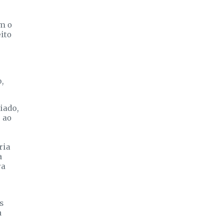
om o
eito
,
iado,
 ao
ria
a
ra
.
s
a