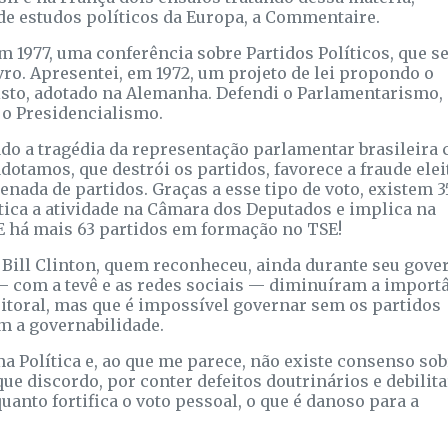
 de estudos políticos da Europa, a Commentaire.
m 1977, uma conferência sobre Partidos Políticos, que s
ro. Apresentei, em 1972, um projeto de lei propondo o
isto, adotado na Alemanha. Defendi o Parlamentarismo,
 o Presidencialismo.
o a tragédia da representação parlamentar brasileira
tamos, que destrói os partidos, favorece a fraude elei
enada de partidos. Graças a esse tipo de voto, existem 3
aótica a atividade na Câmara dos Deputados e implica na
 E há mais 63 partidos em formação no TSE!
 Bill Clinton, quem reconheceu, ainda durante seu gove
— com a tevê e as redes sociais — diminuíram a import
eitoral, mas que é impossível governar sem os partidos
m a governabilidade.
a Política e, ao que me parece, não existe consenso sob
que discordo, por conter defeitos doutrinários e debilita
uanto fortifica o voto pessoal, o que é danoso para a