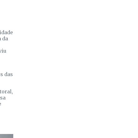
lidade
a da
viu
s das
toral,
ssa
e