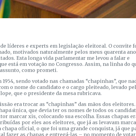
e líderes e experts em legislação eleitoral. O convite f
enado, motivados naturalmente pelos meus quarenta ano
ados. Esta longa vida parlamentar me levou a falar e
que está em votação no Congresso. Assim, na linha do q
 assunto, como prometi.
m 1954, sendo votado nas chamadas “chapinhas”, que na
om o nome do candidato e o cargo pleiteado, levado pe
lope, que o presidente da mesa rubricava.
missão era trocar as “chapinhas” das mãos dos eleitores.
hapa única, que devia ter os nomes de todos os candidat
tor marcar xis, colocando sua escolha. Essas chapas e
ribuídas por eles aos eleitores, que já as levavam marca
chapa oficial, o que foi uma grande conquista, já que 
oral fazer as chapas e entregá-las – no momento de votar