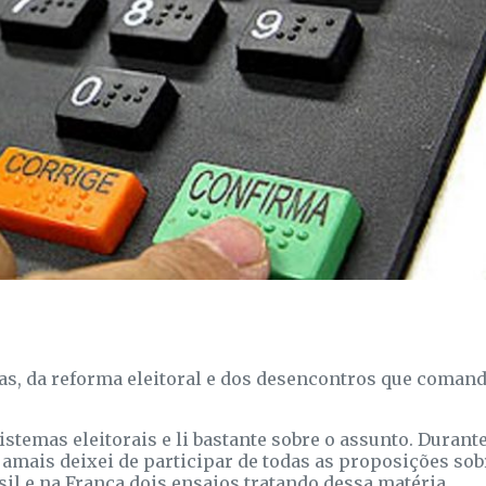
anas, da reforma eleitoral e dos desencontros que coman
stemas eleitorais e li bastante sobre o assunto. Durant
amais deixei de participar de todas as proposições sob
il e na França dois ensaios tratando dessa matéria,