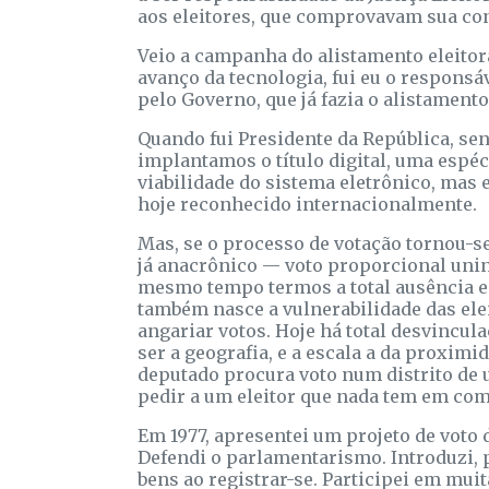
aos eleitores, que comprovavam sua con
Veio a campanha do alistamento eleitoral
avanço da tecnologia, fui eu o responsáv
pelo Governo, que já fazia o alistamento
Quando fui Presidente da República, sen
implantamos o título digital, uma espéc
viabilidade do sistema eletrônico, mas
hoje reconhecido internacionalmente.
Mas, se o processo de votação tornou-se
já anacrônico — voto proporcional unin
mesmo tempo termos a total ausência e 
também nasce a vulnerabilidade das ele
angariar votos. Hoje há total desvinculaç
ser a geografia, e a escala a da proximid
deputado procura voto num distrito de 
pedir a um eleitor que nada tem em co
Em 1977, apresentei um projeto de voto 
Defendi o parlamentarismo. Introduzi, p
bens ao registrar-se. Participei em mui