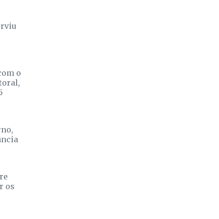
erviu
 com o
toral,
5
rno,
ância
re
r os