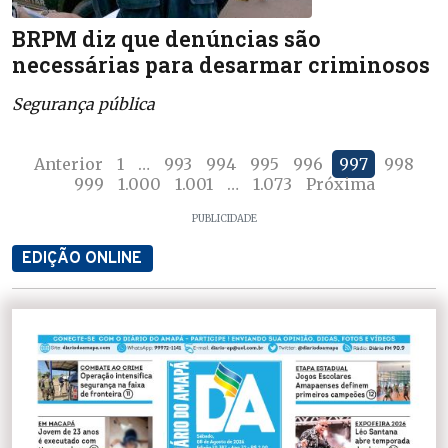
BRPM diz que denúncias são
necessárias para desarmar criminosos
Segurança pública
Anterior
1
…
993
994
995
996
997
998
999
1.000
1.001
…
1.073
Próxima
PUBLICIDADE
EDIÇÃO ONLINE