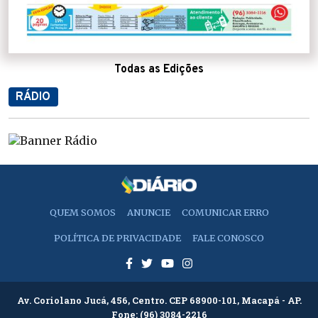
Todas as Edições
RÁDIO
QUEM SOMOS
ANUNCIE
COMUNICAR ERRO
POLÍTICA DE PRIVACIDADE
FALE CONOSCO
Av. Coriolano Jucá, 456, Centro. CEP 68900-101, Macapá - AP.
Fone:
(96) 3084-2216