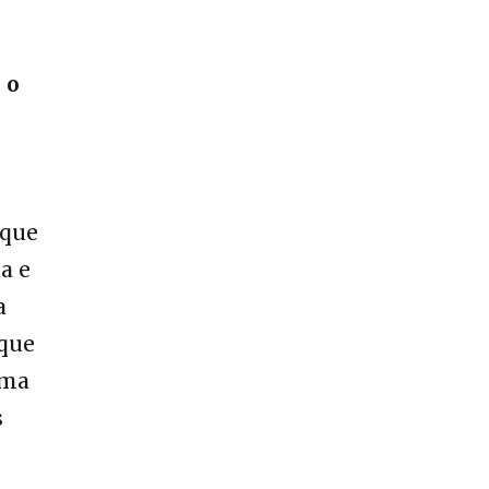
 o
 que
a e
a
 que
uma
s