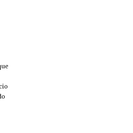
que
cio
do