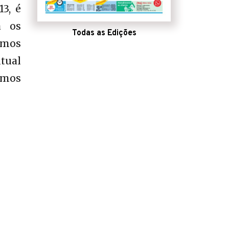
3, é
a os
Todas as Edições
amos
tual
amos