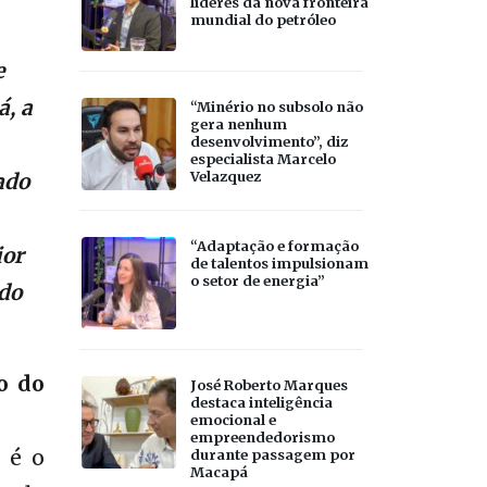
líderes da nova fronteira
mundial do petróleo
e
á, a
“Minério no subsolo não
gera nenhum
desenvolvimento”, diz
especialista Marcelo
Velazquez
ado
“Adaptação e formação
ior
de talentos impulsionam
o setor de energia”
do
o do
José Roberto Marques
destaca inteligência
emocional e
empreendedorismo
 é o
durante passagem por
Macapá