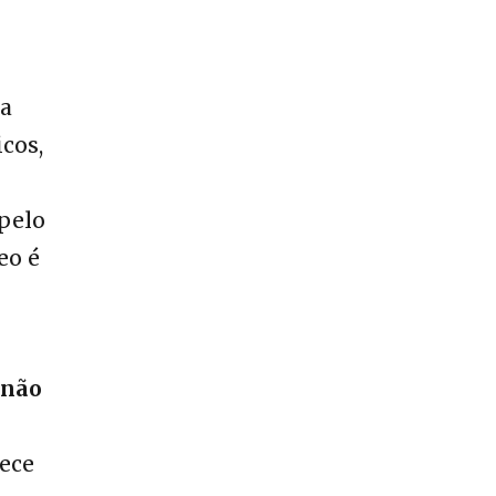
 a
cos,
 pelo
eo é
 não
tece