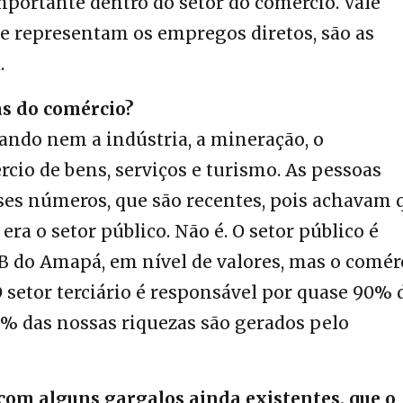
ortante dentro do setor do comércio. Vale
 e representam os empregos diretos, são as
a.
as do comércio?
ando nem a indústria, a mineração, o
cio de bens, serviços e turismo. As pessoas
es números, que são recentes, pois achavam 
a o setor público. Não é. O setor público é
B do Amapá, em nível de valores, mas o comér
 setor terciário é responsável por quase 90% 
6% das nossas riquezas são gerados pelo
com alguns gargalos ainda existentes, que o