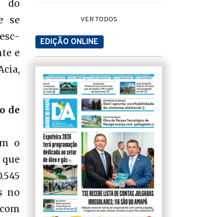
, do
e se
VER TODOS
Sesc-
EDIÇÃO ONLINE
nte e
cia,
o de
am o
 que
.545
s no
o com