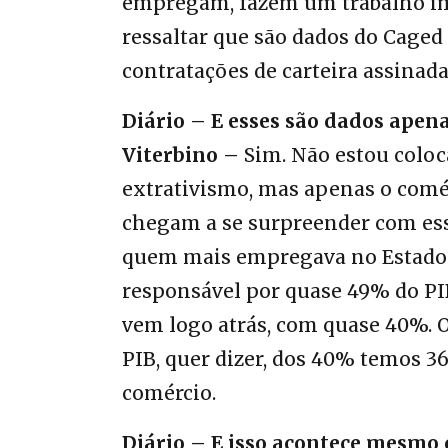
empregam, fazem um trabalho imp
ressaltar que são dados do Caged
contratações de carteira assinad
Diário – E esses são dados apen
Viterbino –
Sim. Não estou coloc
extrativismo, mas apenas o comér
chegam a se surpreender com ess
quem mais empregava no Estado er
responsável por quase 49% do PI
vem logo atrás, com quase 40%. O
PIB, quer dizer, dos 40% temos 3
comércio.
Diário – E isso acontece mesmo 