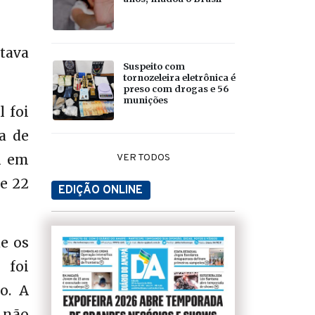
tava
Suspeito com
tornozeleira eletrônica é
preso com drogas e 56
munições
 foi
a de
m em
VER TODOS
e 22
EDIÇÃO ONLINE
e os
 foi
o. A
 não