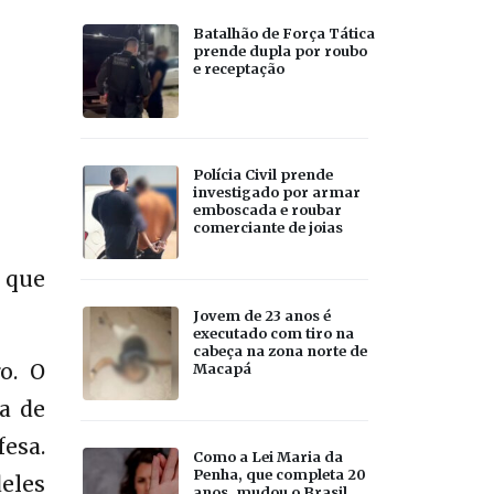
Batalhão de Força Tática
prende dupla por roubo
e receptação
Polícia Civil prende
investigado por armar
emboscada e roubar
comerciante de joias
 que
Jovem de 23 anos é
executado com tiro na
cabeça na zona norte de
o. O
Macapá
a de
esa.
Como a Lei Maria da
Penha, que completa 20
eles
anos, mudou o Brasil