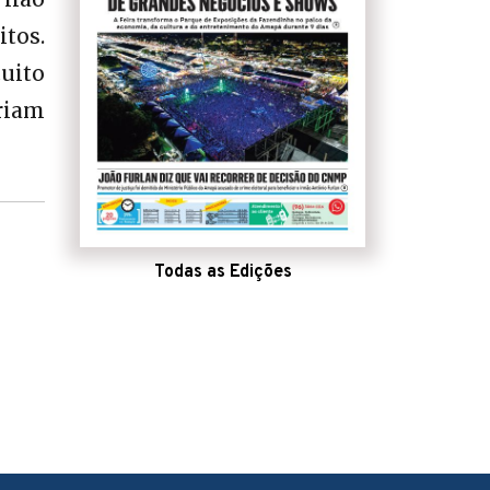
tos.
uito
riam
Todas as Edições