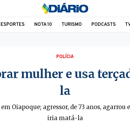
ESPORTES
NOTA 10
TURISMO
PODCASTS
T
POLÍCIA
prar mulher e usa terça
la
 em Oiapoque; agressor, de 73 anos, agarrou
iria matá-la