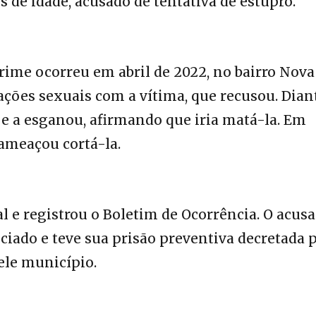
e idade, acusado de tentativa de estupro.
crime ocorreu em abril de 2022, no bairro Nova
ações sexuais com a vítima, que recusou. Dian
 e a esganou, afirmando que iria matá-la. Em
 ameaçou cortá-la.
l e registrou o Boletim de Ocorrência. O acus
ciado e teve sua prisão preventiva decretada 
ele município.