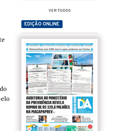
VER TODOS
EDIÇÃO ONLINE
te
ado
pelo