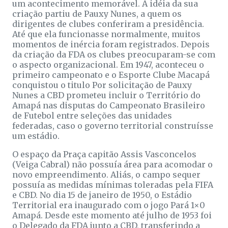
um acontecimento memorável. A idéia da sua
criação partiu de Pauxy Nunes, a quem os
dirigentes de clubes conferiram a presidência.
Até que ela funcionasse normalmente, muitos
momentos de inércia foram registrados. Depois
da criação da FDA os clubes preocuparam-se com
o aspecto organizacional. Em 1947, aconteceu o
primeiro campeonato e o Esporte Clube Macapá
conquistou o titulo Por solicitação de Pauxy
Nunes a CBD prometeu incluir o Território do
Amapá nas disputas do Campeonato Brasileiro
de Futebol entre seleções das unidades
federadas, caso o governo territorial construísse
um estádio.
O espaço da Praça capitão Assis Vasconcelos
(Veiga Cabral) não possuía área para acomodar o
novo empreendimento. Aliás, o campo sequer
possuía as medidas mínimas toleradas pela FIFA
e CBD. No dia 15 de janeiro de 1950, o Estádio
Territorial era inaugurado com o jogo Pará 1×0
Amapá. Desde este momento até julho de 1953 foi
o Delegado da FDA junto a CBD, transferindo a