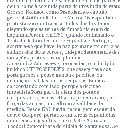
dividiu a província de São Paulo em duas partes e
deu o nome à segunda parte de Província de Mato
Grosso. Nomeou como Presidente o capitão-
general Antônio Rolim de Moura. Os espanhóis
protestavam contra as atitudes dos lusitanos,
alegando que as terras da Amazônia eram da
Espanha.Porém, em 1750, quando foi firmado o
Tratado de Limites, entre Espanha e Portugal,
acertara-se que haveria paz permanente entre os
súditos das duas coroas, independentemente das
violações praticadas na planície
Amazônica.Adotava-se, na ocasião, o principio
jurídico UTI POSSEDETIS, que assegurava aos
portugueses a posse mansa e pacifica, ou
ocupação real das terras ocupadas. Embora
concordando com isso, porque a decisão
impediria Portugal a ir além dos pontos
conquistados, os castelhanos procuraram, por
força das armas, impedirem a validade da
medida. Desde 1743, havia na margem esquerda
do rio Guaporé, portanto em terras espanholas,
uma redução jesuítica que o Padre Atanázio
Teodori denominara de Aldeia de Santa Rosa. Ao