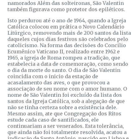
namorados Além das solteironas, São Valentin
também figurava como protetor dos epiléticos.
Isto perdurou até o ano de 1964, quando a Igreja
Católica colocou em prática o Novo Calendário
Litúrgico, removendo mais de 200 santos da lista
daqueles cujos dias festivos são celebrados pelo
catolicismo. Na forma das decisões do Concilio
Ecumênico Vaticano II, realizado entre 1962 e
1965, a igreja de Roma rompeu a tradição, que
estabelecia a data de comemoração, como sendo
o dia da morte do santo. O dia de São Valentin
coincidia com o inicio da estação de
acasalamento das aves, o que provocou a
associação de seu nome com o amor humano. O
nome de São Valentin foi excluído da lista dos
santos da Igreja Católica, sob a alegação de que
não se tinha certeza sobre a existência dele.
Mesmo assim, ate que Congregação dos Ritos
estude cada caso de santificados, ele
continuariam a ser venerados. Esta tolerância,
que ainda não foi totalmente resolvida, acatou a
indicação de Santo Antônio, nascido em Lisboa e