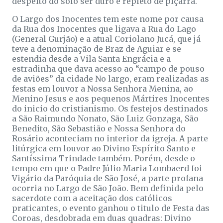
despeito do solo ser duro e repleto de piçarra.
O Largo dos Inocentes tem este nome por causa
da Rua dos Inocentes que ligava a Rua do Lago
(General Gurjão) e a atual Coriolano Jucá, que já
teve a denominação de Braz de Aguiar e se
estendia desde a Vila Santa Engrácia e a
estradinha que dava acesso ao “campo de pouso
de aviões” da cidade No largo, eram realizadas as
festas em louvor a Nossa Senhora Menina, ao
Menino Jesus e aos pequenos Mártires Inocentes
do inicio do cristianismo. Os festejos destinados
a São Raimundo Nonato, São Luiz Gonzaga, São
Benedito, São Sebastião e Nossa Senhora do
Rosário aconteciam no interior da igreja. A parte
litúrgica em louvor ao Divino Espírito Santo e
Santíssima Trindade também. Porém, desde o
tempo em que o Padre Júlio Maria Lombaerd foi
Vigário da Paróquia de São José, a parte profana
ocorria no Largo de São João. Bem definida pelo
sacerdote com a aceitação dos católicos
praticantes, o evento ganhou o titulo de Festa das
Coroas, desdobrada em duas quadras: Divino