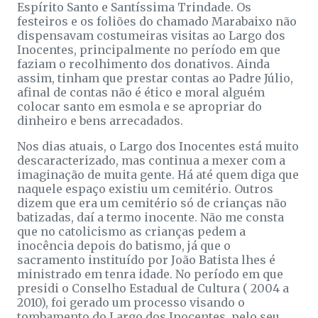
Espírito Santo e Santíssima Trindade. Os
festeiros e os foliões do chamado Marabaixo não
dispensavam costumeiras visitas ao Largo dos
Inocentes, principalmente no período em que
faziam o recolhimento dos donativos. Ainda
assim, tinham que prestar contas ao Padre Júlio,
afinal de contas não é ético e moral alguém
colocar santo em esmola e se apropriar do
dinheiro e bens arrecadados.
Nos dias atuais, o Largo dos Inocentes está muito
descaracterizado, mas continua a mexer com a
imaginação de muita gente. Há até quem diga que
naquele espaço existiu um cemitério. Outros
dizem que era um cemitério só de crianças não
batizadas, daí a termo inocente. Não me consta
que no catolicismo as crianças pedem a
inocência depois do batismo, já que o
sacramento instituído por João Batista lhes é
ministrado em tenra idade. No período em que
presidi o Conselho Estadual de Cultura ( 2004 a
2010), foi gerado um processo visando o
tombamento do Largo dos Inocentes, pelo seu