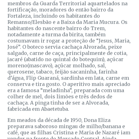
membros da Guarda Territorial aquartelados na
fortificação, moradores do então bairro da
Fortaleza, incluindo os habitantes do
Remanso/Elesbão e a Baixa da Maria Mucura. Os
habitantes do nascente bairro do Trem,
notadamente a turma da birita, também
costumavam ir rogar a proteção de “Jesus, Maria,
José”. O boteco servia cachaça Alvorada, peixe
salgado, carne de caça, principalmente de cotia,
jacaré (abatido no quintal do botequim), açúcar
moreno(mascavo), açúcar molhado, sal,
querosene, tabaco, feijão sacaninha, farinha
d’água, Flip Guaraná, sardinha em lata, carne em
conserva e tira gosto. O aperitivo mais apreciado
era a famosa “meladinha”, preparada com uma
colher de mel, dois limões e três dedos de
cachaça. A pinga tinha de ser a Alvorada,
fabricada em Abaetetuba.
Em meados da década de 1950, Dona Eliza
preparava saboroso mingau de milho/banana e
café, que as filhas Cristina e Maria de Nazaré iam
vender na frente do Mercado Central. Ainda