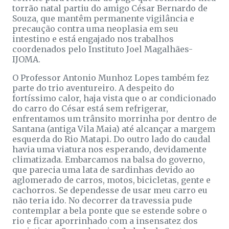
torrão natal partiu do amigo César Bernardo de
Souza, que mantêm permanente vigilância e
precaução contra uma neoplasia em seu
intestino e está engajado nos trabalhos
coordenados pelo Instituto Joel Magalhães-
IJOMA.
O Professor Antonio Munhoz Lopes também fez
parte do trio aventureiro. A despeito do
fortíssimo calor, haja vista que o ar condicionado
do carro do César está sem refrigerar,
enfrentamos um trânsito morrinha por dentro de
Santana (antiga Vila Maia) até alcançar a margem
esquerda do Rio Matapi. Do outro lado do caudal
havia uma viatura nos esperando, devidamente
climatizada. Embarcamos na balsa do governo,
que parecia uma lata de sardinhas devido ao
aglomerado de carros, motos, bicicletas, gente e
cachorros. Se dependesse de usar meu carro eu
não teria ido. No decorrer da travessia pude
contemplar a bela ponte que se estende sobre o
rio e ficar aporrinhado com a insensatez dos