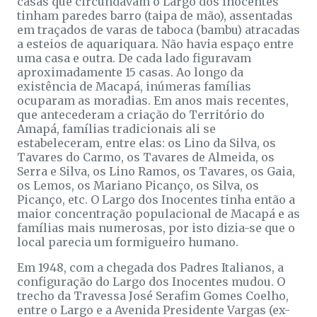
casas que circundavam o Largo dos Inocentes
tinham paredes barro (taipa de mão), assentadas
em traçados de varas de taboca (bambu) atracadas
a esteios de aquariquara. Não havia espaço entre
uma casa e outra. De cada lado figuravam
aproximadamente 15 casas. Ao longo da
existência de Macapá, inúmeras famílias
ocuparam as moradias. Em anos mais recentes,
que antecederam a criação do Território do
Amapá, famílias tradicionais ali se
estabeleceram, entre elas: os Lino da Silva, os
Tavares do Carmo, os Tavares de Almeida, os
Serra e Silva, os Lino Ramos, os Tavares, os Gaia,
os Lemos, os Mariano Picanço, os Silva, os
Picanço, etc. O Largo dos Inocentes tinha então a
maior concentração populacional de Macapá e as
famílias mais numerosas, por isto dizia-se que o
local parecia um formigueiro humano.
Em 1948, com a chegada dos Padres Italianos, a
configuração do Largo dos Inocentes mudou. O
trecho da Travessa José Serafim Gomes Coelho,
entre o Largo e a Avenida Presidente Vargas (ex-