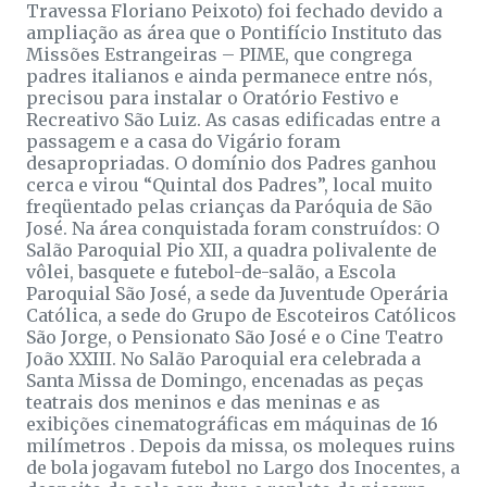
Travessa Floriano Peixoto) foi fechado devido a
ampliação as área que o Pontifício Instituto das
Missões Estrangeiras – PIME, que congrega
padres italianos e ainda permanece entre nós,
precisou para instalar o Oratório Festivo e
Recreativo São Luiz. As casas edificadas entre a
passagem e a casa do Vigário foram
desapropriadas. O domínio dos Padres ganhou
cerca e virou “Quintal dos Padres”, local muito
freqüentado pelas crianças da Paróquia de São
José. Na área conquistada foram construídos: O
Salão Paroquial Pio XII, a quadra polivalente de
vôlei, basquete e futebol-de-salão, a Escola
Paroquial São José, a sede da Juventude Operária
Católica, a sede do Grupo de Escoteiros Católicos
São Jorge, o Pensionato São José e o Cine Teatro
João XXIII. No Salão Paroquial era celebrada a
Santa Missa de Domingo, encenadas as peças
teatrais dos meninos e das meninas e as
exibições cinematográficas em máquinas de 16
milímetros . Depois da missa, os moleques ruins
de bola jogavam futebol no Largo dos Inocentes, a