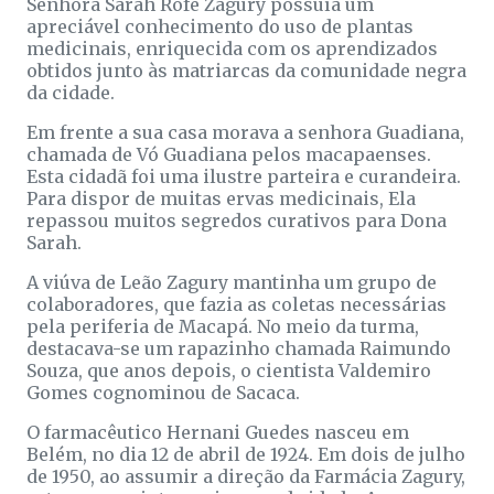
Senhora Sarah Rofé Zagury possuía um
apreciável conhecimento do uso de plantas
medicinais, enriquecida com os aprendizados
obtidos junto às matriarcas da comunidade negra
da cidade.
Em frente a sua casa morava a senhora Guadiana,
chamada de Vó Guadiana pelos macapaenses.
Esta cidadã foi uma ilustre parteira e curandeira.
Para dispor de muitas ervas medicinais, Ela
repassou muitos segredos curativos para Dona
Sarah.
A viúva de Leão Zagury mantinha um grupo de
colaboradores, que fazia as coletas necessárias
pela periferia de Macapá. No meio da turma,
destacava-se um rapazinho chamada Raimundo
Souza, que anos depois, o cientista Valdemiro
Gomes cognominou de Sacaca.
O farmacêutico Hernani Guedes nasceu em
Belém, no dia 12 de abril de 1924. Em dois de julho
de 1950, ao assumir a direção da Farmácia Zagury,