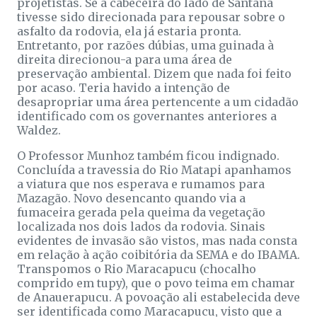
projetistas. Se a cabeceira do lado de Santana
tivesse sido direcionada para repousar sobre o
asfalto da rodovia, ela já estaria pronta.
Entretanto, por razões dúbias, uma guinada à
direita direcionou-a para uma área de
preservação ambiental. Dizem que nada foi feito
por acaso. Teria havido a intenção de
desapropriar uma área pertencente a um cidadão
identificado com os governantes anteriores a
Waldez.
O Professor Munhoz também ficou indignado.
Concluída a travessia do Rio Matapi apanhamos
a viatura que nos esperava e rumamos para
Mazagão. Novo desencanto quando via a
fumaceira gerada pela queima da vegetação
localizada nos dois lados da rodovia. Sinais
evidentes de invasão são vistos, mas nada consta
em relação à ação coibitória da SEMA e do IBAMA.
Transpomos o Rio Maracapucu (chocalho
comprido em tupy), que o povo teima em chamar
de Anauerapucu. A povoação ali estabelecida deve
ser identificada como Maracapucu, visto que a