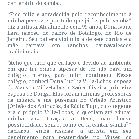
centenário do samba.
“Fico feliz e agradecida pelo reconhecimento à
minha pessoa e por tudo que já fiz pelo samba”,
diz a artista. Atualmente com 95 anos, Dona Ivone
Lara nasceu no bairro de Botafogo, no Rio de
Janeiro. Seu pai era violonista de sete cordas e a
mãe cantava em ranchos carnavalescos
tradicionais.
“Acho que tudo que eu faço é devido ao ambiente
em que fui criada. Apesar de ter ido para um
colégio interno, para mim continuou. Nesse
colégio, conheci Dona Lucília Villa-Lobos, esposa
do Maestro Villa-Lobos, e Zaíra Oliveira, primeira
esposa de Donga. Elas foram minhas professoras
de música e me puseram no Orfeão Artístico
[Orfeão dos Apinacás, da Rádio Tupi, cujo regente
era o próprio Villa-Lobos] e queriam até educar
minha voz. Graças a Deus, não houve
possibilidade, senão, como eu ia cantar samba?”,
declarou, entre risadas, a artista em seu
depoimento para posteridade no Museu da