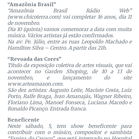
“Amazônia Brasil”
“Amazônia Brasil Rádio Web”
(www.chicoterra.com) vai completar 16 anos, dia 11
de novembro.
Dia 10 (quinta) vamos comemorar a data com muita
música. Vários artistas já estão confirmados.
Na av: Pe. Júlio, entre as ruas Leopoldo Machado e
Hamilton Silva – Centro. A partir das 21h.
“Revoada das Cores”
Título da exposição coletiva de artes visuais, que vai
acontecer no Garden Shoping, de 10 a 13 de
novembro, e lançamento do site
www.arteamazon.com.
São dez artistas: Augusto Leite, Maciste Costa, Luiz
Porto, Ralfe Braga, Ivan Amanajás, Wagner Ribeiro,
Floriano Lima, Manoel Fonseca, Luciana Macedo e
Ronaldo Picanço. Entrada franca.
Beneficente
Neste sábado, 5, tem show beneficente para
contribuir com o músico, compositor e sambista
“Espiga do Cavaco”, que está internado no Hospital