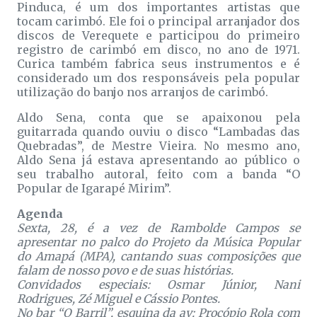
Pinduca, é um dos importantes artistas que
tocam carimbó. Ele foi o principal arranjador dos
discos de Verequete e participou do primeiro
registro de carimbó em disco, no ano de 1971.
Curica também fabrica seus instrumentos e é
considerado um dos responsáveis pela popular
utilização do banjo nos arranjos de carimbó.
Aldo Sena, conta que se apaixonou pela
guitarrada quando ouviu o disco “Lambadas das
Quebradas”, de Mestre Vieira. No mesmo ano,
Aldo Sena já estava apresentando ao público o
seu trabalho autoral, feito com a banda “O
Popular de Igarapé Mirim”.
Agenda
Sexta, 28, é a vez de Rambolde Campos se
apresentar no palco do Projeto da Música Popular
do Amapá (MPA), cantando suas composições que
falam de nosso povo e de suas histórias.
Convidados especiais: Osmar Júnior, Nani
Rodrigues, Zé Miguel e Cássio Pontes.
No bar “O Barril”, esquina da av: Procópio Rola com