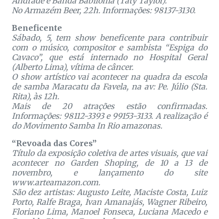
Andrade e Banda Babilônia (Taty Taylor).
No Armazém Beer, 22h. Informações: 98137-3130.
Beneficente
Sábado, 5, tem show beneficente para contribuir
com o músico, compositor e sambista “Espiga do
Cavaco”, que está internado no Hospital Geral
(Alberto Lima), vítima de câncer.
O show artístico vai acontecer na quadra da escola
de samba Maracatu da Favela, na av: Pe. Júlio (Sta.
Rita), às 12h.
Mais de 20 atrações estão confirmadas.
Informações: 98112-3393 e 99153-3133. A realização é
do Movimento Samba In Rio amazonas.
“Revoada das Cores”
Título da exposição coletiva de artes visuais, que vai
acontecer no Garden Shoping, de 10 a 13 de
novembro, e lançamento do site
www.arteamazon.com.
São dez artistas: Augusto Leite, Maciste Costa, Luiz
Porto, Ralfe Braga, Ivan Amanajás, Wagner Ribeiro,
Floriano Lima, Manoel Fonseca, Luciana Macedo e