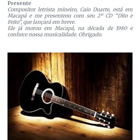
Presente
Compositor letrista mineiro, Caio Duarte, está em
Macapá e me presenteou com seu 2º CD “Dito e
Feito”, que lançará em breve.
Ele já morou em Macapá, na década de 1980 e
conhece nossa musicalidade. Obrigado.