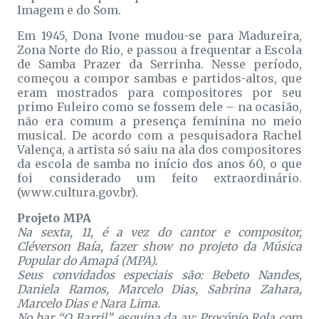
Imagem e do Som.
Em 1945, Dona Ivone mudou-se para Madureira,
Zona Norte do Rio, e passou a frequentar a Escola
de Samba Prazer da Serrinha. Nesse período,
começou a compor sambas e partidos-altos, que
eram mostrados para compositores por seu
primo Fuleiro como se fossem dele – na ocasião,
não era comum a presença feminina no meio
musical. De acordo com a pesquisadora Rachel
Valença, a artista só saiu na ala dos compositores
da escola de samba no início dos anos 60, o que
foi considerado um feito extraordinário.
(www.cultura.gov.br).
Projeto MPA
Na sexta, 11, é a vez do cantor e compositor,
Cléverson Baía, fazer show no projeto da Música
Popular do Amapá (MPA).
Seus convidados especiais são: Bebeto Nandes,
Daniela Ramos, Marcelo Dias, Sabrina Zahara,
Marcelo Dias e Nara Lima.
No bar “O Barril”, esquina da av: Procópio Rola com