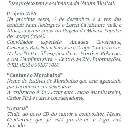
Esse projeto tem a assinatura da Natura Musical.
Projeto MPA
Na próxima sexta, 4 de dezembro, é a vez das
cantora Nani Rodrigues e Loren Cavalcante (mãe e
filha), fazerem show no Projeto da Música Popular
do Amapá (MPA).
Convidados especiais: Amadeu Cavalcante,
Cléverson Baía Nitay Santana e Grupo Tamborearte.
No bar “O Barril”, esquina da av: Procópio Rola com
a rua Hamilton silva – Centro, às 21h. Informações:
99111-0201 e 99187-7067.
“Cantando Marabaixo”
Nome do festival de Marabaixo que está agendado
para acontecer em dezembro.
A realização é do Movimento Nação Marabaixeira,
Carlos Pirú e outros coordenadores.
“Amapá”
Título do novo CD do cantor e compositor, Mauro
Guilherme, que já está prontinho e logo será
lançado.