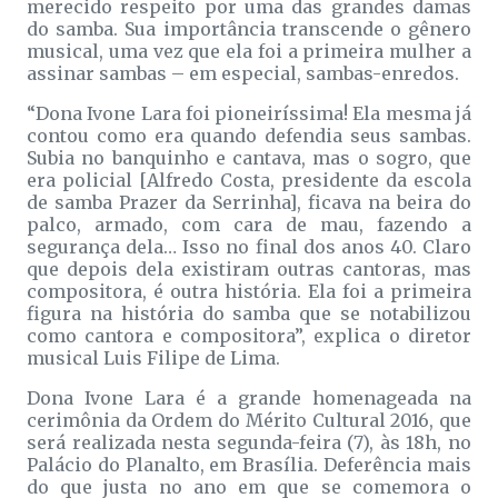
merecido respeito por uma das grandes damas
do samba. Sua importância transcende o gênero
musical, uma vez que ela foi a primeira mulher a
assinar sambas – em especial, sambas-enredos.
“Dona Ivone Lara foi pioneiríssima! Ela mesma já
contou como era quando defendia seus sambas.
Subia no banquinho e cantava, mas o sogro, que
era policial [Alfredo Costa, presidente da escola
de samba Prazer da Serrinha], ficava na beira do
palco, armado, com cara de mau, fazendo a
segurança dela… Isso no final dos anos 40. Claro
que depois dela existiram outras cantoras, mas
compositora, é outra história. Ela foi a primeira
figura na história do samba que se notabilizou
como cantora e compositora”, explica o diretor
musical Luis Filipe de Lima.
Dona Ivone Lara é a grande homenageada na
cerimônia da Ordem do Mérito Cultural 2016, que
será realizada nesta segunda-feira (7), às 18h, no
Palácio do Planalto, em Brasília. Deferência mais
do que justa no ano em que se comemora o