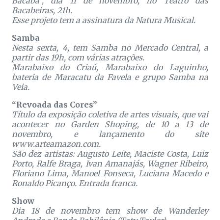
Bacaba”, dia 11 de novembro, no Teatro das
Bacabeiras, 21h.
Esse projeto tem a assinatura da Natura Musical.
Samba
Nesta sexta, 4, tem Samba no Mercado Central, a
partir das 19h, com várias atrações.
Marabaixo do Criaú, Marabaixo do Laguinho,
bateria de Maracatu da Favela e grupo Samba na
Veia.
“Revoada das Cores”
Título da exposição coletiva de artes visuais, que vai
acontecer no Garden Shoping, de 10 a 13 de
novembro, e lançamento do site
www.arteamazon.com.
São dez artistas: Augusto Leite, Maciste Costa, Luiz
Porto, Ralfe Braga, Ivan Amanajás, Wagner Ribeiro,
Floriano Lima, Manoel Fonseca, Luciana Macedo e
Ronaldo Picanço. Entrada franca.
Show
Dia 18 de novembro tem show de Wanderley