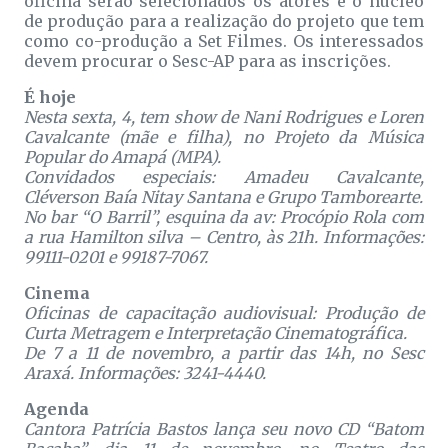
oficina serão selecionados os atores e o núcleo
de produção para a realização do projeto que tem
como co-produção a Set Filmes. Os interessados
devem procurar o Sesc-AP para as inscrições.
É hoje
Nesta sexta, 4, tem show de Nani Rodrigues e Loren
Cavalcante (mãe e filha), no Projeto da Música
Popular do Amapá (MPA).
Convidados especiais: Amadeu Cavalcante,
Cléverson Baía Nitay Santana e Grupo Tamborearte.
No bar “O Barril”, esquina da av: Procópio Rola com
a rua Hamilton silva – Centro, às 21h. Informações:
99111-0201 e 99187-7067.
Cinema
Oficinas de capacitação audiovisual: Produção de
Curta Metragem e Interpretação Cinematográfica.
De 7 a 11 de novembro, a partir das 14h, no Sesc
Araxá. Informações: 3241-4440.
Agenda
Cantora Patrícia Bastos lança seu novo CD “Batom