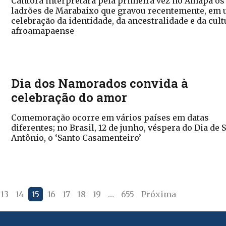
Cantora interpretará pela primeira vez no Amapá os
ladrões de Marabaixo que gravou recentemente, em
celebração da identidade, da ancestralidade e da cult
afroamapaense
Dia dos Namorados convida à
celebração do amor
Comemoração ocorre em vários países em datas
diferentes; no Brasil, 12 de junho, véspera do Dia de 
Antônio, o ‘Santo Casamenteiro’
13
14
15
16
17
18
19
…
655
Próxima