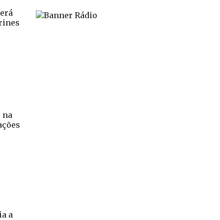
cerá
rines
s na
ações
ia a