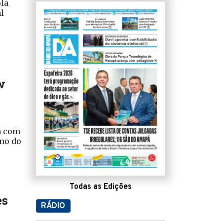
ola
al
w
ia com
rno do
s
Todas as Edições
es
RÁDIO