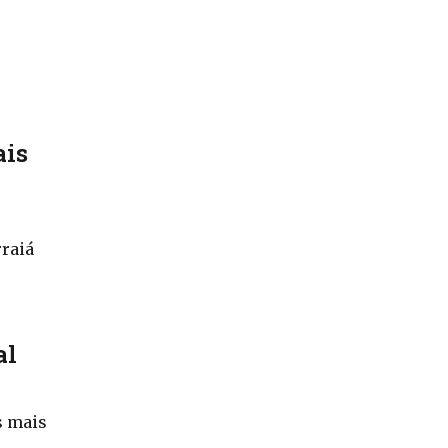
ais
rraiá
al
s mais