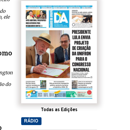
ado
, ele
como
ington
ão do
Todas as Edições
RÁDIO
o