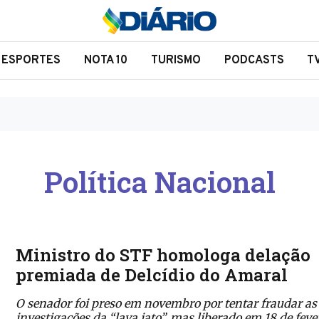
ESPORTES
NOTA 10
TURISMO
PODCASTS
T
Política Nacional
Ministro do STF homologa delação
premiada de Delcídio do Amaral
O senador foi preso em novembro por tentar fraudar as
investigações da “lava jato”, mas liberado em 18 de feve