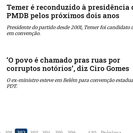
Temer é reconduzido à presidência 
PMDB pelos próximos dois anos
Presidente do partido desde 2001, Temer foi candidato 
em convenção.
‘O povo é chamado pras ruas por
corruptos notórios’, diz Ciro Gomes
O ex-ministro esteve em Belém para convenção estadua
PDT.
0
391
392
393
394
395
396
…
430
Próxima