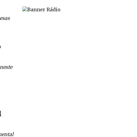
pesas
o
 neste
l
mental