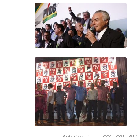
Anterior
1
…
388
389
39