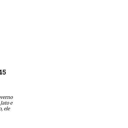
45
overno
Jato e
, ele