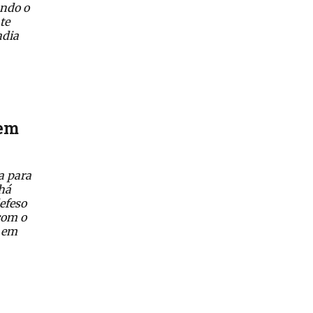
undo o
te
adia
 em
a para
 há
efeso
com o
, em
e