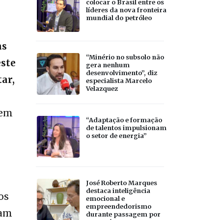
colocar o Brasil entre os
líderes da nova fronteira
mundial do petróleo
as
“Minério no subsolo não
este
gera nenhum
desenvolvimento”, diz
ar,
especialista Marcelo
Velazquez
rem
“Adaptação e formação
de talentos impulsionam
o setor de energia”
José Roberto Marques
destaca inteligência
os
emocional e
empreendedorismo
ram
durante passagem por