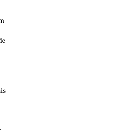
em
de
is
r