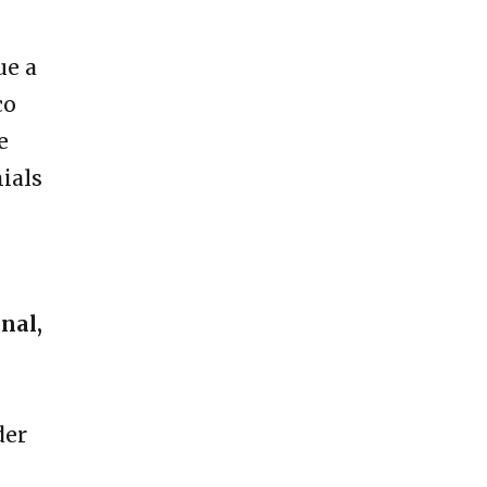
ue a
ço
e
ials
nal,
e
der