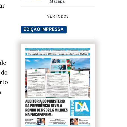
Macapá
ar
VER TODOS
EDIÇÃO IMPRESSA
ade
 do
rto
s