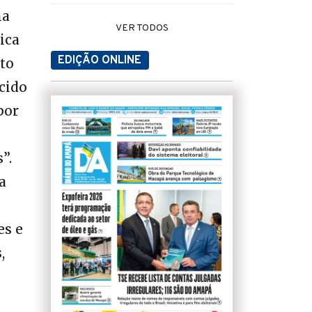
na
VER TODOS
ica
EDIÇÃO ONLINE
ito
cido
por
”.
a
es e
,