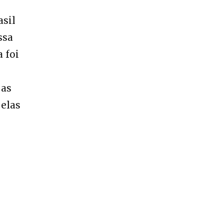
asil
ssa
 foi
 as
pelas