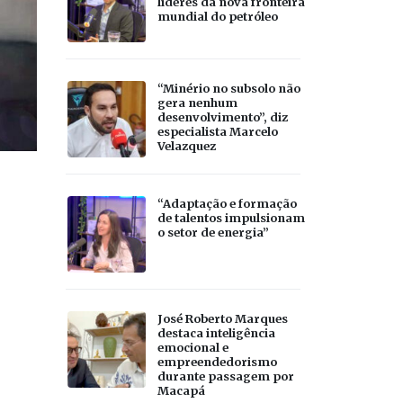
líderes da nova fronteira
mundial do petróleo
“Minério no subsolo não
gera nenhum
desenvolvimento”, diz
especialista Marcelo
Velazquez
“Adaptação e formação
de talentos impulsionam
o setor de energia”
José Roberto Marques
destaca inteligência
emocional e
empreendedorismo
durante passagem por
Macapá