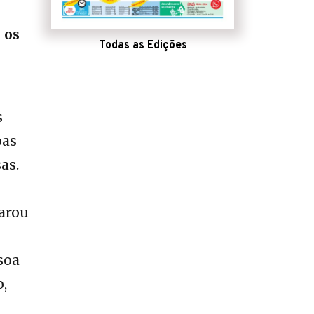
 os
Todas as Edições
s
oas
as.
parou
soa
o,