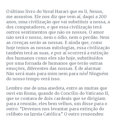
O último livro do Yuval Harari que eu li, Nexus,
me assustou. Ele nos diz que vem aí, daqui a 200
anos, uma civilização que vai substituir a nossa, a
dos computadores, e que essa civilização terá
outros sentimentos que não os nossos. O amor
não será o nosso, nem o ódio, nem o perdão. Nem
as crenças serão as nossas. E ainda que, como
hoje temos as nossas mitologias, essa civilização
também terá as suas, e por aí ocorrerá a extinção
dos humanos como eles são hoje, substituídos
por uma fornada de humanos que terão outras
emoções, diferentes das nossas. É de alarmar.
Não será mais para mim nem para nós! Ninguém
do nosso tempo verá isso.
Lembro-me de uma anedota, entre as muitas que
ouvi em Roma, quando do Concílio do Vaticano II,
que se contava de dois cardeais que se dirigiam
para a reunião, eles bem velhos, um disse para o
outro: “Devemos nos levantar para extinção do
celibato na Igreja Católica.” O outro respondeu: