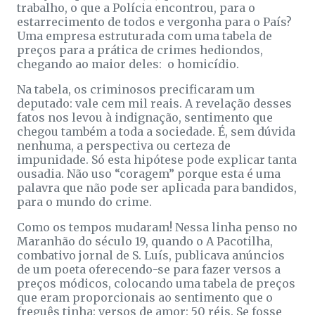
trabalho, o que a Polícia encontrou, para o
estarrecimento de todos e vergonha para o País?
Uma empresa estruturada com uma tabela de
preços para a prática de crimes hediondos,
chegando ao maior deles: o homicídio.
Na tabela, os criminosos precificaram um
deputado: vale cem mil reais. A revelação desses
fatos nos levou à indignação, sentimento que
chegou também a toda a sociedade. É, sem dúvida
nenhuma, a perspectiva ou certeza de
impunidade. Só esta hipótese pode explicar tanta
ousadia. Não uso “coragem” porque esta é uma
palavra que não pode ser aplicada para bandidos,
para o mundo do crime.
Como os tempos mudaram! Nessa linha penso no
Maranhão do século 19, quando o A Pacotilha,
combativo jornal de S. Luís, publicava anúncios
de um poeta oferecendo-se para fazer versos a
preços módicos, colocando uma tabela de preços
que eram proporcionais ao sentimento que o
freguês tinha: versos de amor: 50 réis. Se fosse